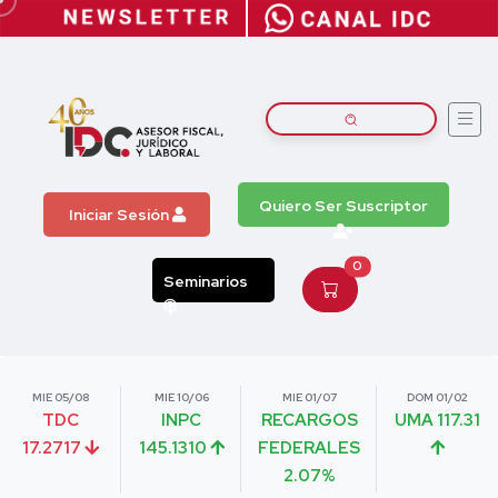
Quiero Ser Suscriptor
Iniciar Sesión
0
Seminarios
MIE 05/08
MIE 10/06
MIE 01/07
DOM 01/02
TDC
INPC
RECARGOS
UMA 117.31
17.2717
145.1310
FEDERALES
2.07%