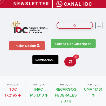
Quiero Ser Suscriptor
Iniciar Sesión
0
Seminarios
VIE 07/08
MIE 10/06
MIE 01/07
DOM 01/02
TDC
INPC
RECARGOS
UMA 117.31
17.2195
145.1310
FEDERALES
2.07%