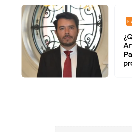
Fi
¿Q
Ar
Pa
pr