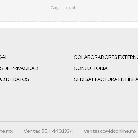
GAL
COLABORADORES EXTERN
S DE PRIVACIDAD
CONSULTORÍA
AD DE DATOS
CFDI SAT FACTURA EN LÍNE
ine.mx
Ventas 55.4440.1334
ventascc@idconline.mx