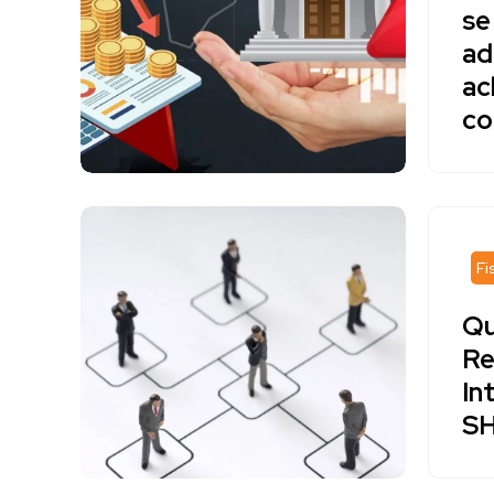
se
ad
ac
co
Fi
Qu
Re
In
S