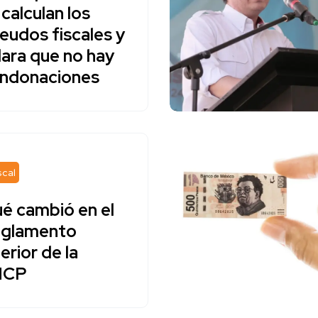
 calculan los
eudos fiscales y
lara que no hay
ndonaciones
scal
é cambió en el
glamento
terior de la
HCP