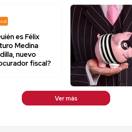
scal
uién es Félix
turo Medina
dilla, nuevo
ocurador fiscal?
Ver más