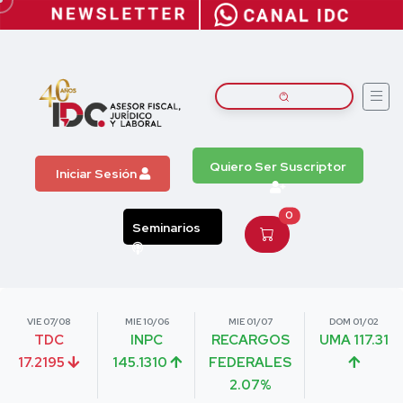
Quiero Ser Suscriptor
Iniciar Sesión
0
Seminarios
VIE 07/08
MIE 10/06
MIE 01/07
DOM 01/02
TDC
INPC
RECARGOS
UMA 117.31
17.2195
145.1310
FEDERALES
2.07%