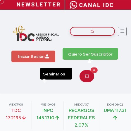
Quiero Ser Suscriptor
Iniciar Sesión
0
Seminarios
VIE 07/08
MIE 10/06
MIE 01/07
DOM 01/02
TDC
INPC
RECARGOS
UMA 117.31
17.2195
145.1310
FEDERALES
2.07%