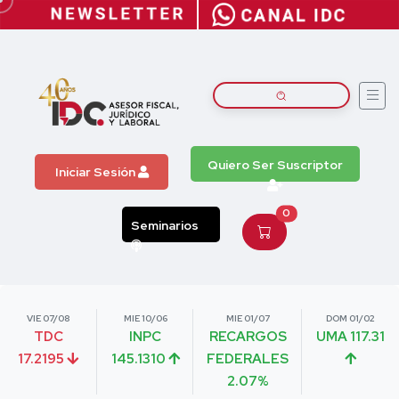
Quiero Ser Suscriptor
Iniciar Sesión
0
Seminarios
VIE 07/08
MIE 10/06
MIE 01/07
DOM 01/02
TDC
INPC
RECARGOS
UMA 117.31
17.2195
145.1310
FEDERALES
2.07%