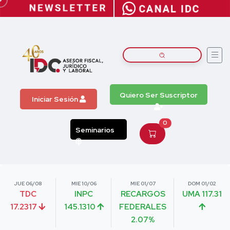
Quiero Ser Suscriptor
Iniciar Sesión
0
Seminarios
JUE 06/08
MIE 10/06
MIE 01/07
DOM 01/02
TDC
INPC
RECARGOS
UMA 117.31
17.2317
145.1310
FEDERALES
2.07%