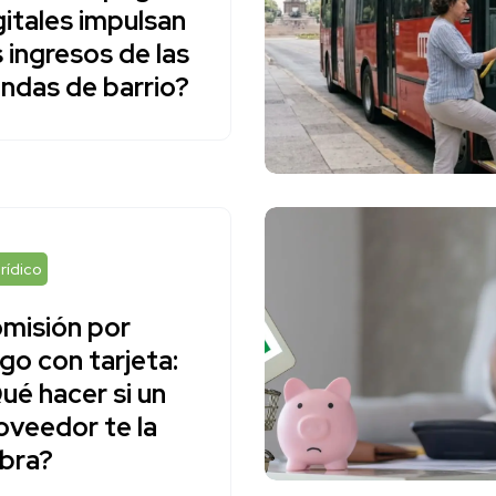
gitales impulsan
s ingresos de las
endas de barrio?
rídico
misión por
go con tarjeta:
ué hacer si un
oveedor te la
bra?