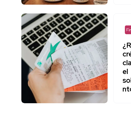
Fi
¿R
cr
cl
el
so
nt