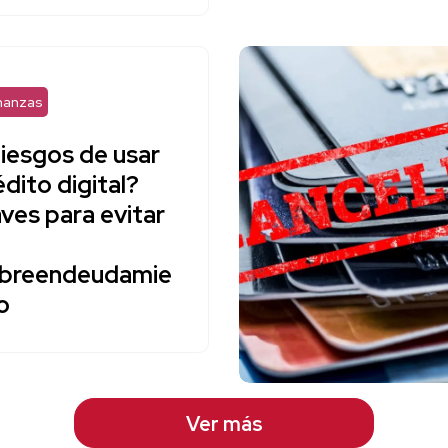
nanzas
iesgos de usar
édito digital?
aves para evitar
breendeudamie
o
Ver más