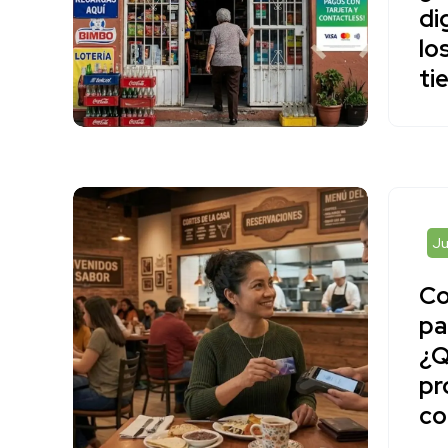
di
lo
ti
Ju
Co
pa
¿Q
pr
co