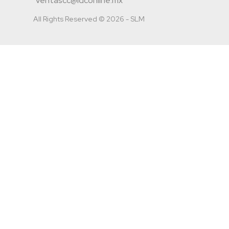
ventascc@idconline.mx
All Rights Reserved © 2026 - SLM