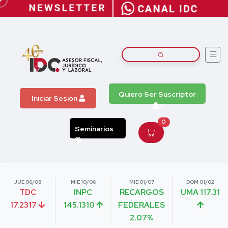
Quiero Ser Suscriptor
Iniciar Sesión
0
Seminarios
JUE 06/08
MIE 10/06
MIE 01/07
DOM 01/02
TDC
INPC
RECARGOS
UMA 117.31
17.2317
145.1310
FEDERALES
2.07%