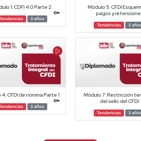
ulo 1: CDFI 4.0 Parte 2
Módulo 5: CFDI Esque
pagos y retencione
Tendencias
3 años
Tendencias
3 año
 4: CFDI de nómina Parte 1
Módulo 7: Restricción te
del sello del CFDI
Tendencias
3 años
Tendencias
3 año