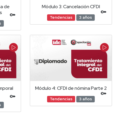
ma de
Módulo 3: Cancelación CFDI
s
Tendencias
3 años
s
mporal
Módulo 4: CFDI de nómina Parte 2
Tendencias
3 años
s