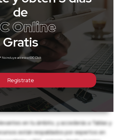
de
C Online
Gratis
* No incluye acceso a IDC Click
Regístrate
levantes en tu ámbito, y accederás a Tablas y
s recursos están respaldados por expertos en