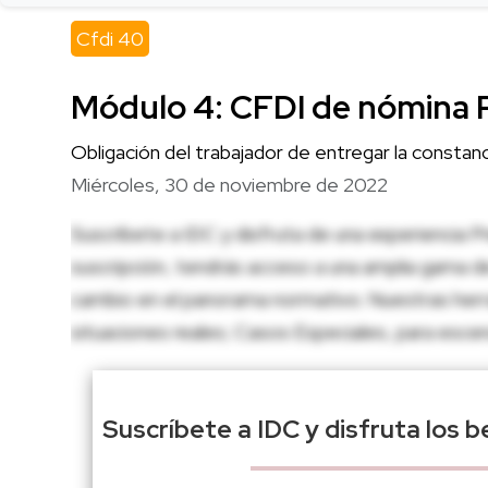
Cfdi 40
Módulo 4: CFDI de nómina 
Obligación del trabajador de entregar la constanci
Miércoles, 30 de noviembre de 2022
Suscríbete a IDC y disfruta de una experiencia Pr
suscripción, tendrás acceso a una amplia gama d
cambio en el panorama normativo. Nuestras herr
situaciones reales; Casos Especiales, para escena
Suscríbete a IDC y disfruta los 