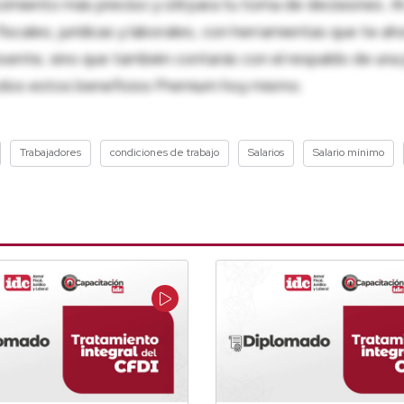
miento más preciso y útil para tu toma de decisiones. Al
fiscales, jurídicas y laborales, con herramientas que te a
sente, sino que también contarás con el respaldo de una 
odos estos beneficios Premium hoy mismo.
Trabajadores
condiciones de trabajo
Salarios
Salario mínimo