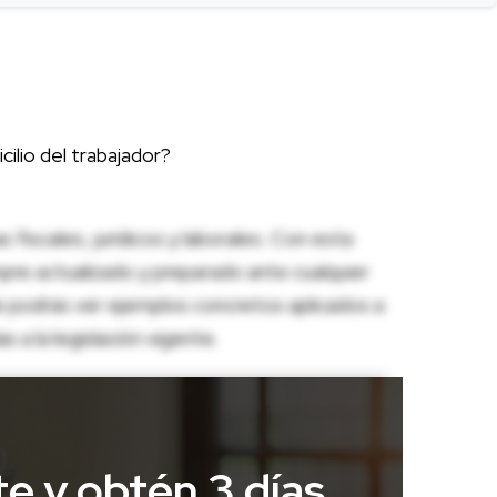
cilio del trabajador?
fiscales, jurídicos y laborales. Con esta
pre actualizado y preparado ante cualquier
e podrás ver ejemplos concretos aplicados a
 a la legislación vigente.
te y obtén 3 días