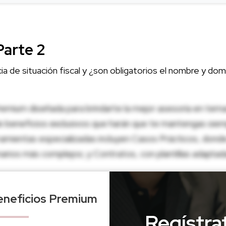
Parte 2
a de situación fiscal y ¿son obligatorios el nombre y domi
emium diseñada para brindarte la mejor asesoría en temas 
e beneficios exclusivos que harán que te mantengas siem
amientas especializadas incluyen Casos Prácticos, dond
rios más complejos; y Contratos, con plantillas adaptadas
beneficios Premium
Regístra