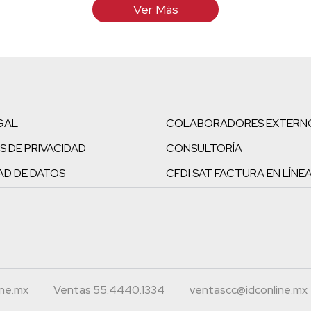
Ver Más
GAL
COLABORADORES EXTERN
S DE PRIVACIDAD
CONSULTORÍA
AD DE DATOS
CFDI SAT FACTURA EN LÍNE
ine.mx
Ventas 55.4440.1334
ventascc@idconline.mx