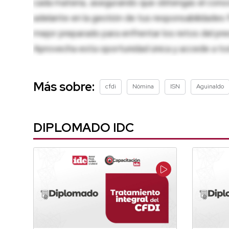
cada materia, asegurando que obtengas el conoci
adelante en la gestión de tus responsabilidades 
mejor preparado para enfrentar los retos del pre
Aprovecha esta oportunidad única y accede a t
Más sobre:
cfdi
Nómina
ISN
Aguinaldo
DIPLOMADO IDC