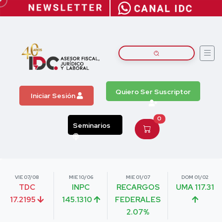
Quiero Ser Suscriptor
Iniciar Sesión
0
Seminarios
VIE 07/08
MIE 10/06
MIE 01/07
DOM 01/02
TDC
INPC
RECARGOS
UMA 117.31
17.2195
145.1310
FEDERALES
2.07%