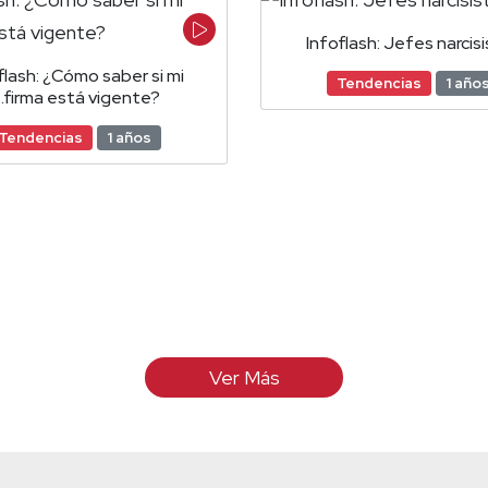
Infoflash: Jefes narcis
flash: ¿Cómo saber si mi
Tendencias
1 año
.firma está vigente?
Tendencias
1 años
Ver Más