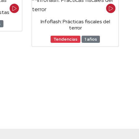
istas
Infoflash: Prácticas fiscales del
s
terror
Tendencias
1 años