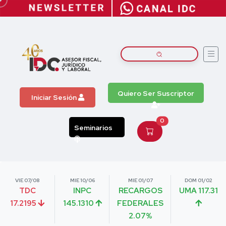
Quiero Ser Suscriptor
Iniciar Sesión
0
Seminarios
VIE 07/08
MIE 10/06
MIE 01/07
DOM 01/02
TDC
INPC
RECARGOS
UMA 117.31
17.2195
145.1310
FEDERALES
2.07%