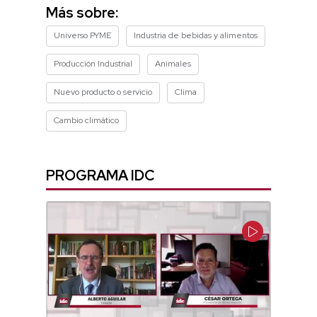
14
Más sobre:
minutes,
55
Universo PYME
Industria de bebidas y alimentos
seconds
Producción Industrial
Animales
Nuevo producto o servicio
Clima
Cambio climático
PROGRAMA IDC