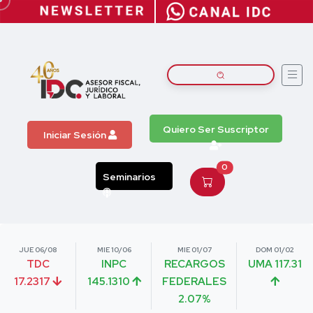
Quiero Ser Suscriptor
Iniciar Sesión
0
Seminarios
JUE 06/08
MIE 10/06
MIE 01/07
DOM 01/02
TDC
INPC
RECARGOS
UMA 117.31
17.2317
145.1310
FEDERALES
2.07%