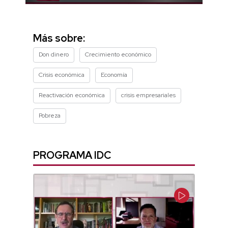
0
seconds
of
5
Más sobre:
minutes,
46
Don dinero
Crecimiento económico
seconds
Crisis económica
Economía
Reactivación económica
crisis empresariales
Pobreza
PROGRAMA IDC