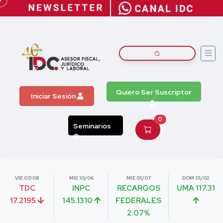
Quiero Ser Suscriptor
Iniciar Sesión
0
Seminarios
VIE 07/08
MIE 10/06
MIE 01/07
DOM 01/02
TDC
INPC
RECARGOS
UMA 117.31
17.2195
145.1310
FEDERALES
2.07%