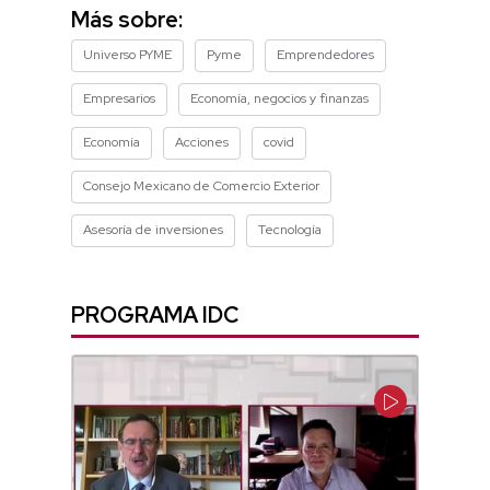
7
Más sobre:
minutes,
57
Universo PYME
Pyme
Emprendedores
seconds
Empresarios
Economía, negocios y finanzas
Economía
Acciones
covid
Consejo Mexicano de Comercio Exterior
Asesoría de inversiones
Tecnología
PROGRAMA IDC