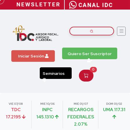
Quiero Ser Suscriptor
Iniciar Sesión
0
Seminarios
VIE 07/08
MIE 10/06
MIE 01/07
DOM 01/02
TDC
INPC
RECARGOS
UMA 117.31
17.2195
145.1310
FEDERALES
2.07%