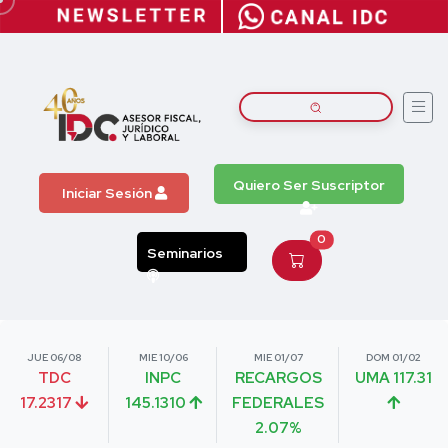
Quiero Ser Suscriptor
Iniciar Sesión
0
Seminarios
JUE 06/08
MIE 10/06
MIE 01/07
DOM 01/02
TDC
INPC
RECARGOS
UMA 117.31
17.2317
145.1310
FEDERALES
2.07%