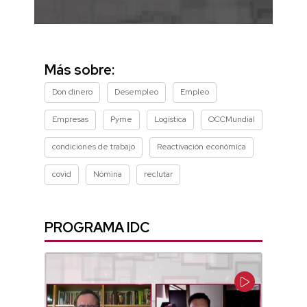
0
seconds
of
13
Más sobre:
minutes,
41
Don dinero
Desempleo
Empleo
seconds
Empresas
Pyme
Logística
OCCMundial
condiciones de trabajo
Reactivación económica
covid
Nómina
reclutar
PROGRAMA IDC