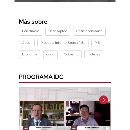
0
seconds
of
6
Más sobre:
minutes,
40
Don dinero
Desempleo
Crisis económica
seconds
Cepal
Producto Interno Bruto (PIB)
PIB
Economía
covid
Gobierno
Hoteles
PROGRAMA IDC