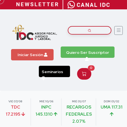
Quiero Ser Suscriptor
Iniciar Sesión
0
Seminarios
VIE 07/08
MIE 10/06
MIE 01/07
DOM 01/02
TDC
INPC
RECARGOS
UMA 117.31
17.2195
145.1310
FEDERALES
2.07%