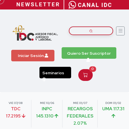
Quiero Ser Suscriptor
Iniciar Sesión
0
Seminarios
VIE 07/08
MIE 10/06
MIE 01/07
DOM 01/02
TDC
INPC
RECARGOS
UMA 117.31
17.2195
145.1310
FEDERALES
2.07%