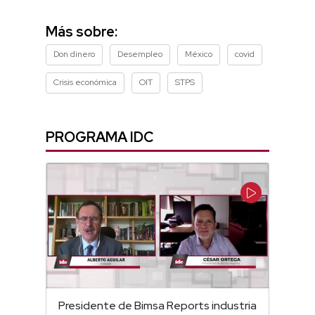
seconds
of
5
Más sobre:
minutes,
12
Don dinero
Desempleo
México
covid
seconds
Crisis económica
OIT
STPS
PROGRAMA IDC
Presidente de Bimsa Reports industria