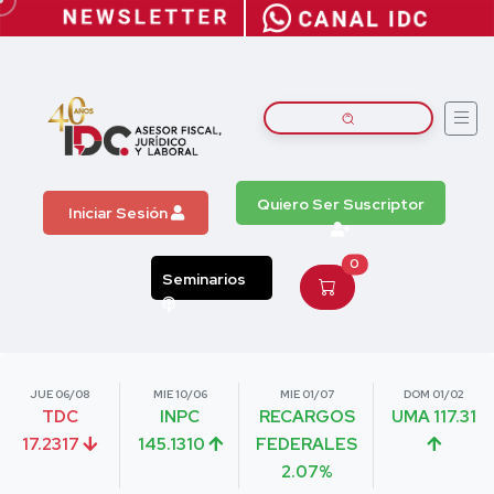
Quiero Ser Suscriptor
Iniciar Sesión
0
Seminarios
JUE 06/08
MIE 10/06
MIE 01/07
DOM 01/02
TDC
INPC
RECARGOS
UMA 117.31
17.2317
145.1310
FEDERALES
2.07%