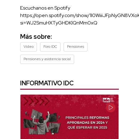
Escuchanos en Spotify
https://open.spotify.com/show/1l0WiiiJFpNyGN8VXo
si=WJ2SmuHXTyGHDKIQnMm0xQ
Más sobre:
Video
Foro IDC
Pensiones
Pensiones y asistencia social
INFORMATIVO IDC