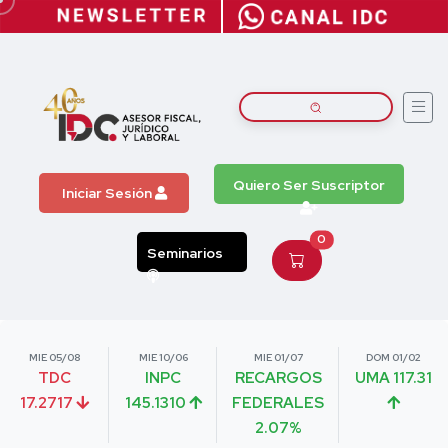
Quiero Ser Suscriptor
Iniciar Sesión
0
Seminarios
MIE 05/08
MIE 10/06
MIE 01/07
DOM 01/02
TDC
INPC
RECARGOS
UMA 117.31
17.2717
145.1310
FEDERALES
2.07%