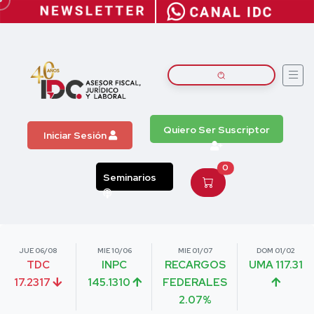
Quiero Ser Suscriptor
Iniciar Sesión
0
Seminarios
JUE 06/08
MIE 10/06
MIE 01/07
DOM 01/02
TDC
INPC
RECARGOS
UMA 117.31
17.2317
145.1310
FEDERALES
2.07%