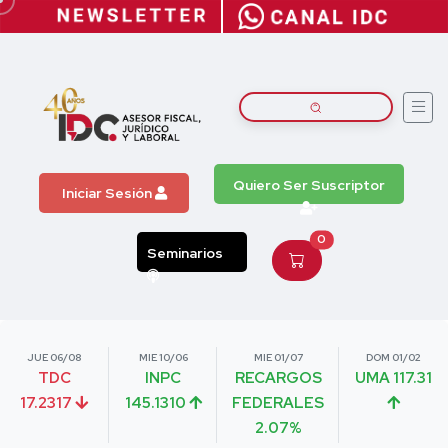
Quiero Ser Suscriptor
Iniciar Sesión
0
Seminarios
JUE 06/08
MIE 10/06
MIE 01/07
DOM 01/02
TDC
INPC
RECARGOS
UMA 117.31
17.2317
145.1310
FEDERALES
2.07%