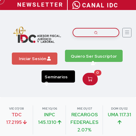
Quiero Ser Suscriptor
Iniciar Sesión
0
Seminarios
VIE 07/08
MIE 10/06
MIE 01/07
DOM 01/02
TDC
INPC
RECARGOS
UMA 117.31
17.2195
145.1310
FEDERALES
2.07%