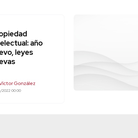
opiedad
telectual: año
evo, leyes
evas
 Víctor González
3/2022 00:00