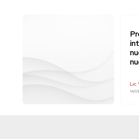
Pr
in
nu
nu
Lic.
14/0