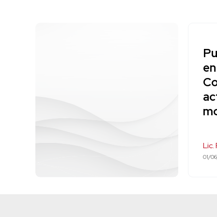
Pu
en
Co
ac
mo
Lic
01/0