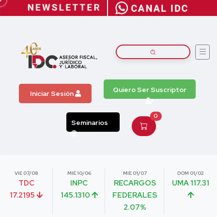
Quiero Ser Suscriptor
Iniciar Sesión
0
Seminarios
VIE 07/08
MIE 10/06
MIE 01/07
DOM 01/02
TDC
INPC
RECARGOS
UMA 117.31
17.2195
145.1310
FEDERALES
2.07%