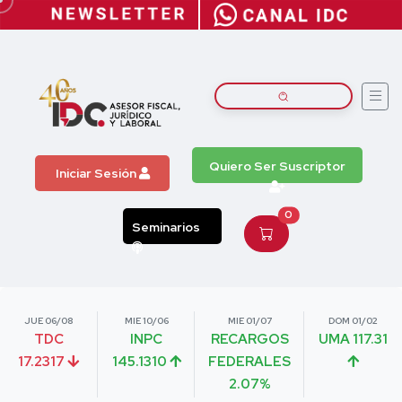
Quiero Ser Suscriptor
Iniciar Sesión
0
Seminarios
JUE 06/08
MIE 10/06
MIE 01/07
DOM 01/02
TDC
INPC
RECARGOS
UMA 117.31
17.2317
145.1310
FEDERALES
2.07%