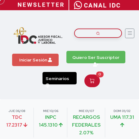
Quiero Ser Suscriptor
Iniciar Sesión
0
Seminarios
JUE 06/08
MIE 10/06
MIE 01/07
DOM 01/02
TDC
INPC
RECARGOS
UMA 117.31
17.2317
145.1310
FEDERALES
2.07%