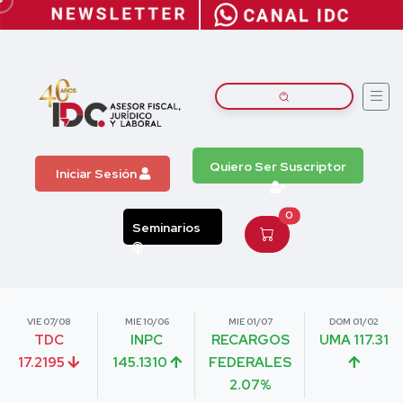
Quiero Ser Suscriptor
Iniciar Sesión
0
Seminarios
VIE 07/08
MIE 10/06
MIE 01/07
DOM 01/02
TDC
INPC
RECARGOS
UMA 117.31
17.2195
145.1310
FEDERALES
2.07%