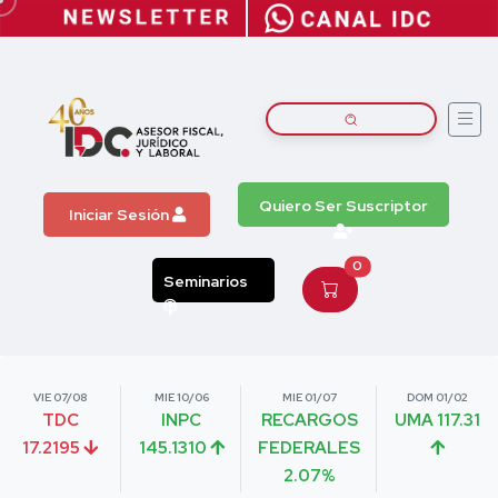
Quiero Ser Suscriptor
Iniciar Sesión
0
Seminarios
VIE 07/08
MIE 10/06
MIE 01/07
DOM 01/02
TDC
INPC
RECARGOS
UMA 117.31
17.2195
145.1310
FEDERALES
2.07%