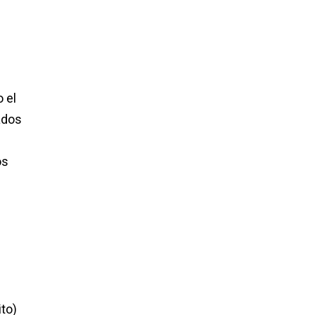
 el
ados
os
ito)