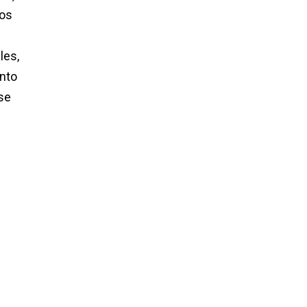
ios
les,
nto
se