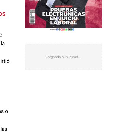
OS
e
la
rtió.
as o
las