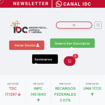
Quiero Ser Suscriptor
Iniciar Sesión
0
Seminarios
VIE 07/08
VIE 10/07
MIE 01/07
DOM 01/02
TDC
INPC
RECARGOS
UMA 117.31
17.1387
145.1690
FEDERALES
2.07%