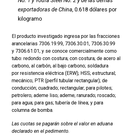
No. 1 y Youfa Steel No. 2 y de las demás
exportadoras de China,
0.618 dólares por
kilogramo
El producto investigado ingresa por las fracciones
arancelarias 7306.19.99, 7306.30.01, 7306.30.99
y 7306.61.01; y se conoce comercialmente como
tubo: redondo con costura; con costura; de acero al
carbono, al carbón, al bajo carbono; soldadura
por resistencia eléctrica (ERW); HSS; estructural;
mecánico; PTR (perfil tubular rectangular); de
conducción; cuadrado; rectangular; para pilotes;
petrolero; ademe liso; ademe; ranurado; roscado;
para agua; para gas; tubería de línea; y para
columna de bomba.
Las cuotas se pagarán sobre el valor en aduana
declarado en el pedimento.