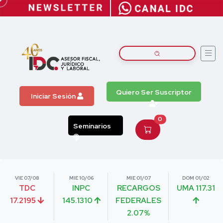
Quiero Ser Suscriptor
Iniciar Sesión
0
Seminarios
VIE 07/08
MIE 10/06
MIE 01/07
DOM 01/02
TDC
INPC
RECARGOS
UMA 117.31
17.2195
145.1310
FEDERALES
2.07%