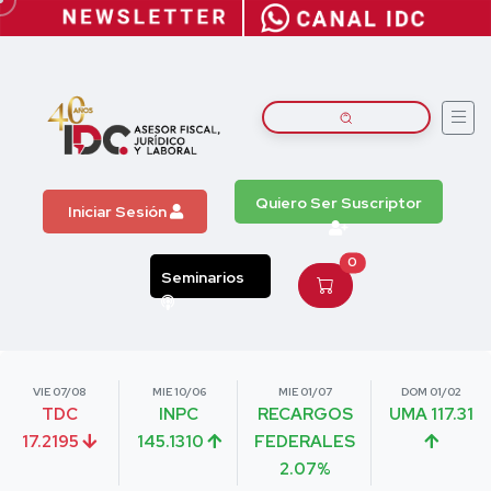
Quiero Ser Suscriptor
Iniciar Sesión
0
Seminarios
VIE 07/08
MIE 10/06
MIE 01/07
DOM 01/02
TDC
INPC
RECARGOS
UMA 117.31
17.2195
145.1310
FEDERALES
2.07%