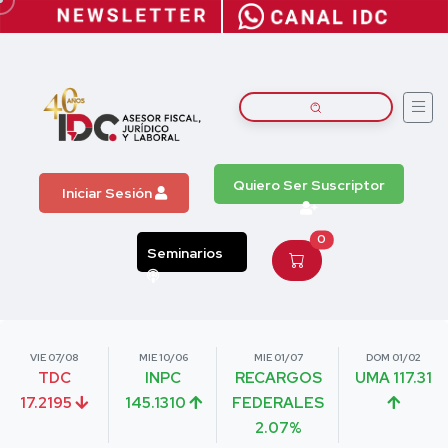
Quiero Ser Suscriptor
Iniciar Sesión
0
Seminarios
VIE 07/08
MIE 10/06
MIE 01/07
DOM 01/02
TDC
INPC
RECARGOS
UMA 117.31
17.2195
145.1310
FEDERALES
2.07%