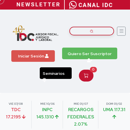
Quiero Ser Suscriptor
Iniciar Sesión
0
Seminarios
VIE 07/08
MIE 10/06
MIE 01/07
DOM 01/02
TDC
INPC
RECARGOS
UMA 117.31
17.2195
145.1310
FEDERALES
2.07%