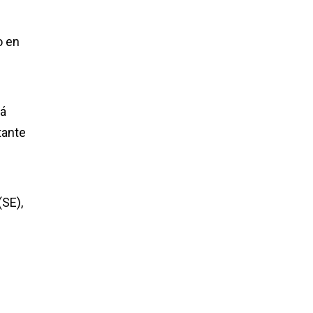
o en
rá
tante
(SE),