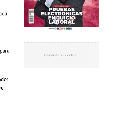
mada
 para
ador
se