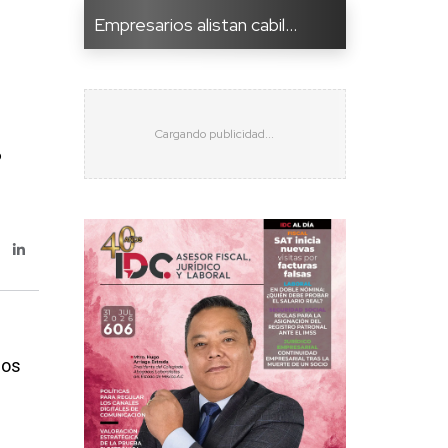
Empresarios alistan cabil...
o
dos