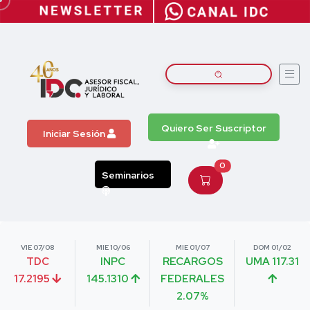
Quiero Ser Suscriptor
Iniciar Sesión
0
Seminarios
VIE 07/08
MIE 10/06
MIE 01/07
DOM 01/02
TDC
INPC
RECARGOS
UMA 117.31
17.2195
145.1310
FEDERALES
2.07%