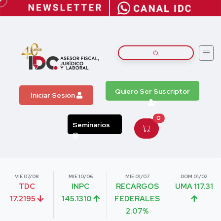
Quiero Ser Suscriptor
Iniciar Sesión
0
Seminarios
VIE 07/08
MIE 10/06
MIE 01/07
DOM 01/02
TDC
INPC
RECARGOS
UMA 117.31
17.2195
145.1310
FEDERALES
2.07%