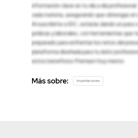
información clave en tu día a día profesion
cada materia, asegurando que obtengas el c
Al suscribirte a IDC, estarás dando un paso 
jurídicas y laborales, con herramientas que
preparado para enfrentar los retos del pres
plataforma diseñada para tu éxito profesio
estos beneficios Premium hoy mismo.
Más sobre:
Importaciones