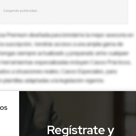
cia Premium diseñada para brindarte la mejor asesoría en
sta suscripción, tendrás acceso a una amplia gama de
tengas siempre actualizado y preparado ante cualquier
herramientas especializadas incluyen Casos Prácticos,
dos a situaciones reales; Casos Especiales, para
lantillas adaptadas a la legislación vigente.
los
Regístrate y