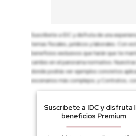
Suscríbete a IDC y disfruta de una experien
temas fiscales, jurídicos y laborales. Con e
beneficios exclusivos que harán que te man
cambio en el panorama normativo. Nuestras 
donde podrás ver ejemplos concretos aplica
escenarios más complejos; y Contratos, con p
Suscríbete a IDC y disfruta 
beneficios Premium