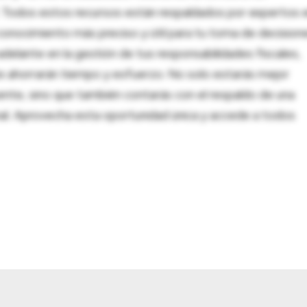
al. Todos estos recursos están respaldados por expertos 
onocimiento más preciso y útil para tu toma de decision
adelante en la gestión de tus responsabilidades fiscales,
 te ahorrarán tiempo y esfuerzo. No solo estarás mejor
ente, sino que también contarás con el respaldo de una
nal. Aprovecha esta oportunidad única y accede a todos