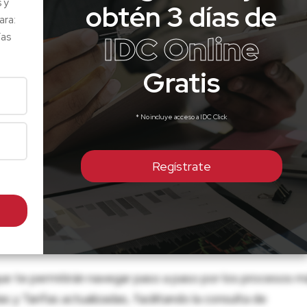
s y
obtén 3 días de
ara:
IDC Online
ías
Gratis
* No incluye acceso a IDC Click
Regístrate
ue te permitirán navegar paso a paso por los procesos m
 y Tarifas actualizadas, facilitando la consulta de