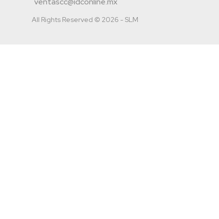
ventascc@idconline.mx
All Rights Reserved © 2026 - SLM