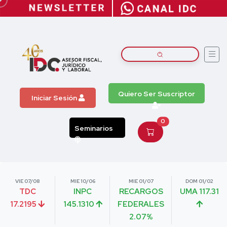
Quiero Ser Suscriptor
Iniciar Sesión
0
Seminarios
VIE 07/08
MIE 10/06
MIE 01/07
DOM 01/02
TDC
INPC
RECARGOS
UMA 117.31
17.2195
145.1310
FEDERALES
2.07%