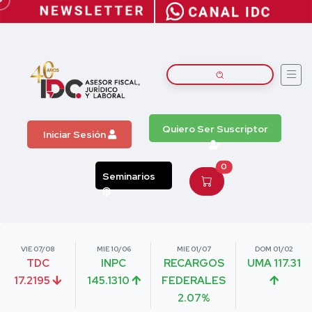
Quiero Ser Suscriptor
Iniciar Sesión
0
Seminarios
VIE 07/08
MIE 10/06
MIE 01/07
DOM 01/02
TDC
INPC
RECARGOS
UMA 117.31
17.2195
145.1310
FEDERALES
2.07%