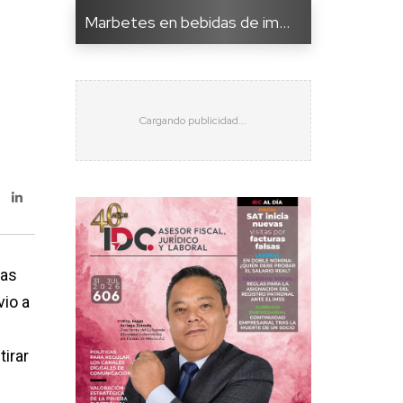
Marbetes en bebidas de im...
las
vio a
tirar