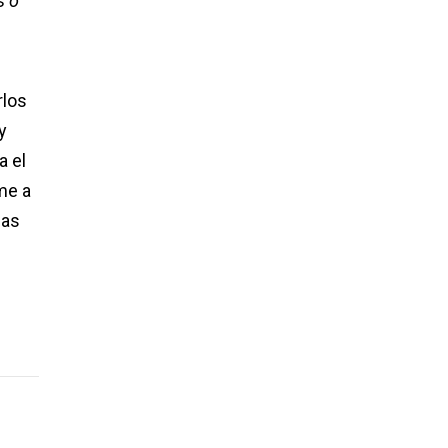
s o
rlos
y
a el
me a
las