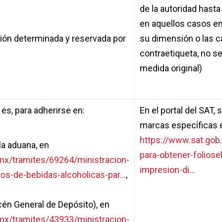
de la autoridad hast
en aquellos casos en
ión determinada y reservada por
su dimensión o las ca
contraetiqueta, no se
medida original)
o es, para adherirse en:
En el portal del SAT, 
marcas específicas 
https://www.sat.gob
 la aduana, en
para-obtener-foliose
mx/tramites/69264/ministracion-
impresion-di...
s-de-bebidas-alcoholicas-par...
,
cén General de Depósito), en
mx/tramites/43933/ministracion-