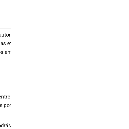
 autorizado –entregado por el
las etiquetas o
los envases
 entregados para la impresión
s por el SAT
drá variar previa autorización