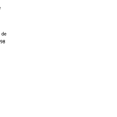
e
l de
798