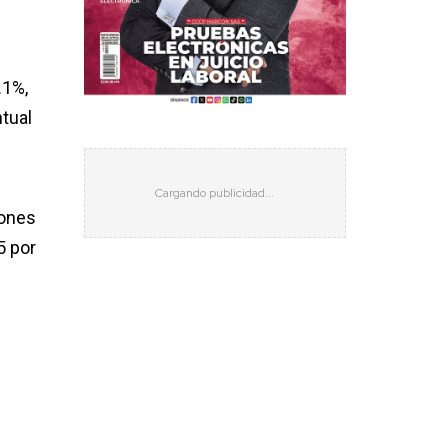
.1%,
tual
iones
5 por