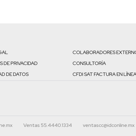
GAL
COLABORADORES EXTERN
S DE PRIVACIDAD
CONSULTORÍA
AD DE DATOS
CFDI SAT FACTURA EN LÍNE
ine.mx
Ventas 55.4440.1334
ventascc@idconline.mx