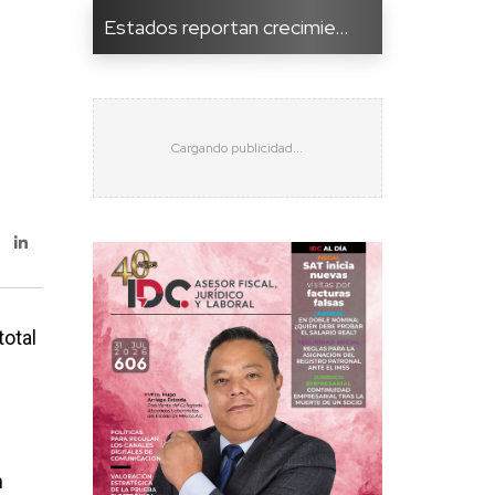
Estados reportan crecimie...
total
n