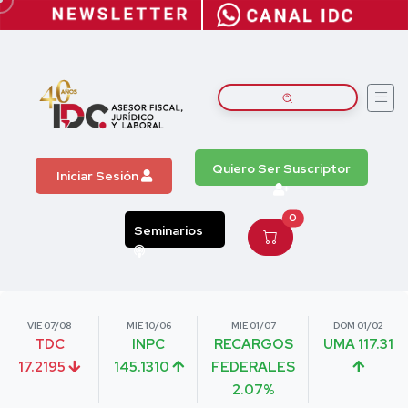
Quiero Ser Suscriptor
Iniciar Sesión
0
Seminarios
VIE 07/08
MIE 10/06
MIE 01/07
DOM 01/02
TDC
INPC
RECARGOS
UMA 117.31
17.2195
145.1310
FEDERALES
2.07%