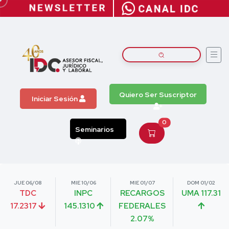
Quiero Ser Suscriptor
Iniciar Sesión
0
Seminarios
JUE 06/08
MIE 10/06
MIE 01/07
DOM 01/02
TDC
INPC
RECARGOS
UMA 117.31
17.2317
145.1310
FEDERALES
2.07%