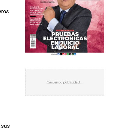
eros
n sus