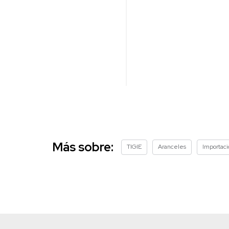
Más sobre:
TIGIE
Aranceles
Importac