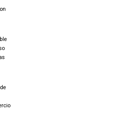
con
able
uso
as
 de
rcio