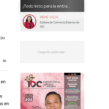
¡Todo listo para la entra...
IRENE VEGA
Editora de Comercio Exterior de
IDC
cio
 en
on
as en