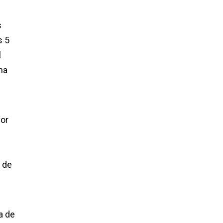
s
s 5
l
na
or
 de
a de