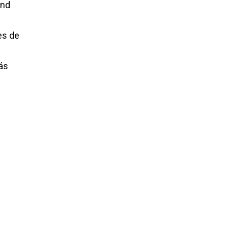
and
es de
ás