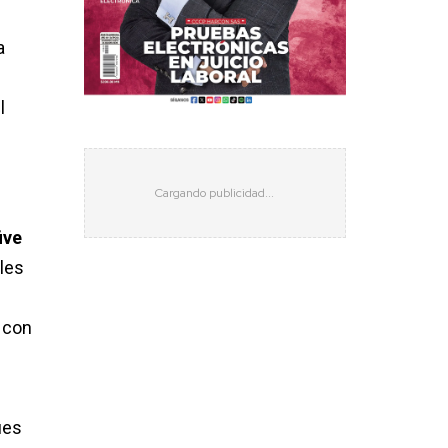
a
l
ive
ales
 con
ues