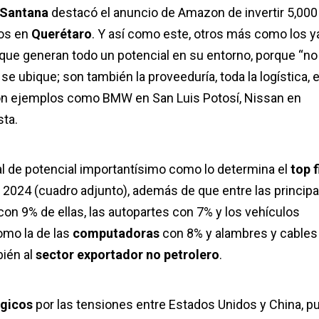
a Santana
destacó el anuncio de Amazon de invertir 5,000
ños en
Querétaro
. Y así como este, otros más como los y
 que generan todo un potencial en su entorno, porque “no
 ubique; son también la proveeduría, toda la logística, e
con ejemplos como BMW en San Luis Potosí, Nissan en
sta.
l de potencial importantísimo como lo determina el
top f
e 2024 (cuadro adjunto), además de que entre las princip
con 9% de ellas, las autopartes con 7% y los vehículos
omo la de las
computadoras
con 8% y alambres y cables
bién al
sector exportador no petrolero
.
ógicos
por las tensiones entre Estados Unidos y China, p