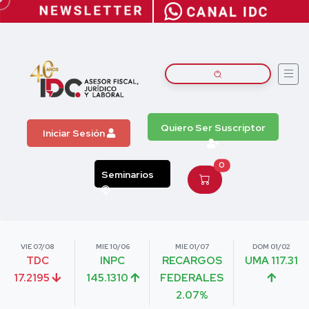
Quiero Ser Suscriptor
Iniciar Sesión
0
Seminarios
VIE 07/08
MIE 10/06
MIE 01/07
DOM 01/02
TDC
INPC
RECARGOS
UMA 117.31
17.2195
145.1310
FEDERALES
2.07%